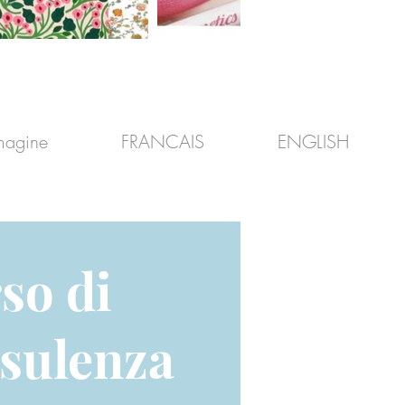
magine
FRANCAIS
ENGLISH
so di
sulenza