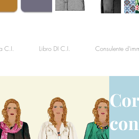
a C.I.
Libro DI C.I.
Consulente d'im
Cor
con