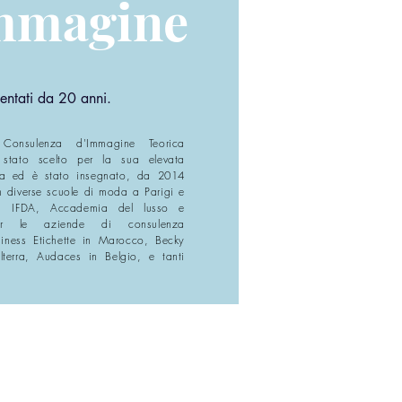
mmagine
entati da 20 anni.
Consulenza d'Immagine Teorica
 stato scelto per la sua elevata
ica ed è stato insegnato, da 2014
n diverse scuole di moda a Parigi e
ui IFDA, Accademia del lusso e
r le aziende di consulenza
iness Etichette in Marocco, Becky
lterra, Audaces in Belgio, e tanti
gine