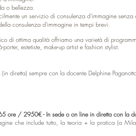
oda o bellezza.
acilmente un servizio di consulenza d'immagine senza c
 della consulenza d'immagine in tempi brevi.
ico di ottima qualità
offriamo una varietà di programm
-à-po
rter, estetiste, make-up artist e fashion stylist.
 (in diretta) sempre con la docente Delphine Paganott
 / 2950€ - In sede o on line in diretta con la d
ne che include tutto, la teoria + la pratica (a Mila