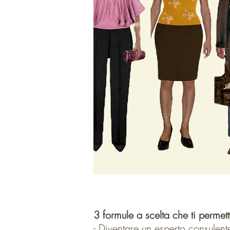
mig
3 formule a scelta che ti perme
- Diventare un esperto consulen