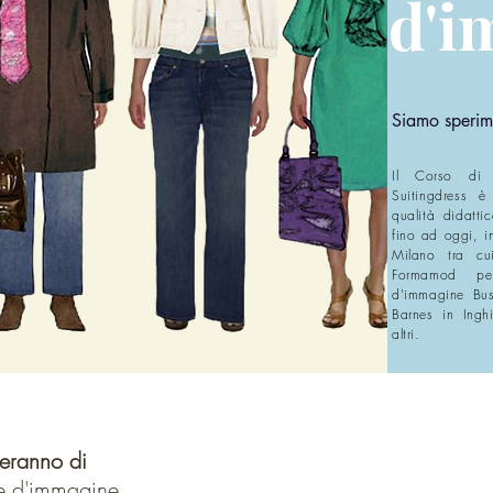
d'i
Siamo sperim
Il Corso di 
Suitingdress è
qualità didatt
fino ad oggi, i
Milano tra c
Formamod pe
d'immagine Bus
Barnes in Inghi
altri.
liore corsi di consulenza d'imma
tteranno di
te d'immagine.