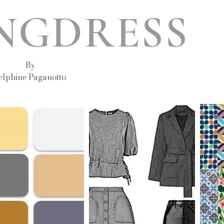
INGDRESS
By
elphine Paganotto