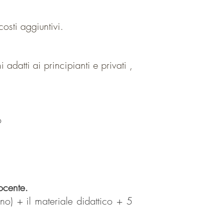
osti aggiuntivi.
i adatti
ai principianti e privati ,
o
ocente.
no) + il materiale didattico + 5