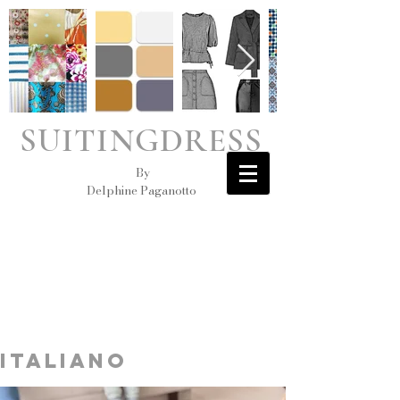
SUITINGDRESS
By
Delphine Paganotto
italiano